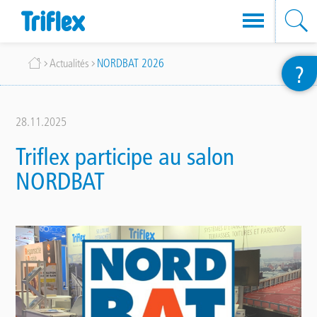
Aller
Fil
Actualités
NORDBAT 2026
?
au
d'Ariane
contenu
principal
28.11.2025
Triflex participe au salon
NORDBAT