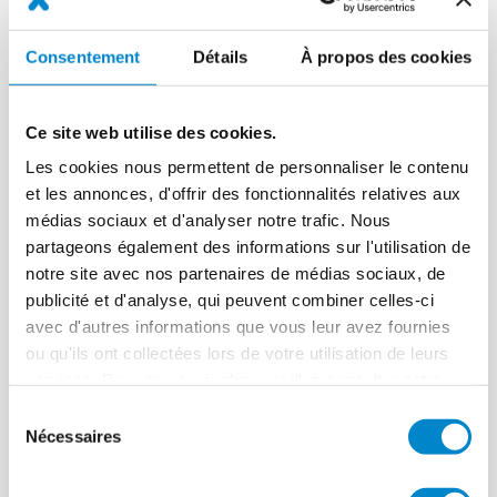
Retrouvez toute l'actualité de
Consentement
Détails
À propos des cookies
Triflex France
Ce site web utilise des cookies.
Les cookies nous permettent de personnaliser le contenu
et les annonces, d'offrir des fonctionnalités relatives aux
médias sociaux et d'analyser notre trafic. Nous
partageons également des informations sur l'utilisation de
notre site avec nos partenaires de médias sociaux, de
publicité et d'analyse, qui peuvent combiner celles-ci
avec d'autres informations que vous leur avez fournies
ou qu'ils ont collectées lors de votre utilisation de leurs
services. Pour en savoir plus, veuillez consulter notre
politique de confidentialité
.
Sélection
Nécessaires
du
consentement