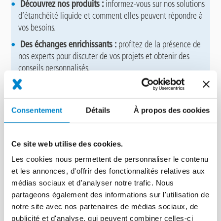
Découvrez nos produits :
informez-vous sur nos solutions
d’étanchéité liquide et comment elles peuvent répondre à
vos besoins.
Des échanges enrichissants :
profitez de la présence de
nos experts pour discuter de vos projets et obtenir des
conseils personnalisés.
Un moment convivial :
dégustez un cocktail déjeunatoire
tout en réseautant dans une atmosphère détendue,
chaleureuse et sportive.
Consentement
Détails
À propos des cookies
Ce site web utilise des cookies.
Comment participer ?
Les cookies nous permettent de personnaliser le contenu
et les annonces, d'offrir des fonctionnalités relatives aux
Il vous suffit de vous rendre à l’un des stades entre 10h et
médias sociaux et d'analyser notre trafic. Nous
15h.
partageons également des informations sur l'utilisation de
Aucun rendez-vous préalable nécessaire.
notre site avec nos partenaires de médias sociaux, de
publicité et d'analyse, qui peuvent combiner celles-ci