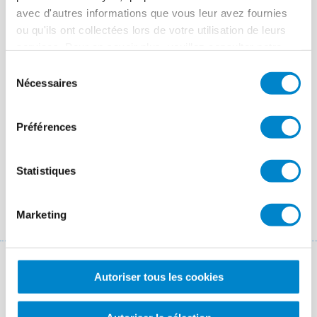
POUR TOUTE QUESTION, VOUS POUVEZ NOUS CONTACTER EN CLIQUAN
avec d'autres informations que vous leur avez fournies
ou qu'ils ont collectées lors de votre utilisation de leurs
services. Pour en savoir plus, veuillez consulter notre
politique de confidentialité
.
Sélection
Nécessaires
du
consentement
Préférences
Statistiques
Marketing
Retrouvez toute l'actualité de
Autoriser tous les cookies
Triflex France