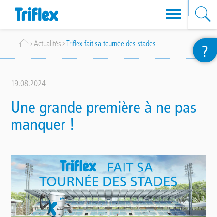
Aller
Fil
Actualités
Triflex fait sa tournée des stades
?
au
d'Ariane
contenu
principal
19.08.2024
Une grande première à ne pas
manquer !