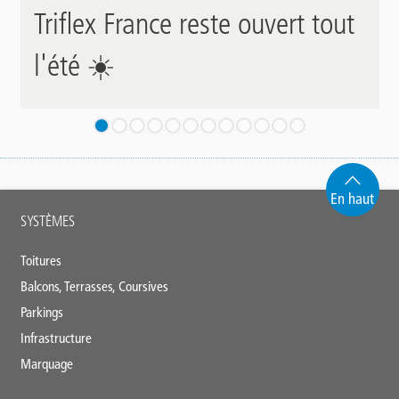
Triflex France reste ouvert tout
l'été ☀️
En haut
Main
SYSTÈMES
footer
Toitures
Balcons, Terrasses, Coursives
Parkings
Infrastructure
Marquage