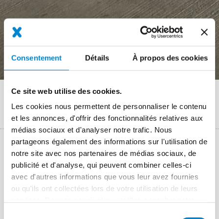
Consentement
Détails
À propos des cookies
Ce site web utilise des cookies.
Fil
Références chantiers
Praxisbericht Tillmitsch Ladezone und Stellplätze mit Triflex
Les cookies nous permettent de personnaliser le contenu
d'Ariane
markiert (AT)
et les annonces, d'offrir des fonctionnalités relatives aux
médias sociaux et d'analyser notre trafic. Nous
partageons également des informations sur l'utilisation de
Key Facts
notre site avec nos partenaires de médias sociaux, de
publicité et d'analyse, qui peuvent combiner celles-ci
avec d'autres informations que vous leur avez fournies
Lieu
Tillmitsch (Steiermark)
ou qu'ils ont collectées lors de votre utilisation de leurs
Système
Preco Cryl Rollplastik 2K
services. Pour en savoir plus, veuillez consulter notre
politique de confidentialité
.
Période des travaux
November 2022
Sélection