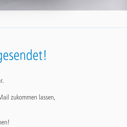
gesendet!
r.
 Mail zukommen lassen,
nen!