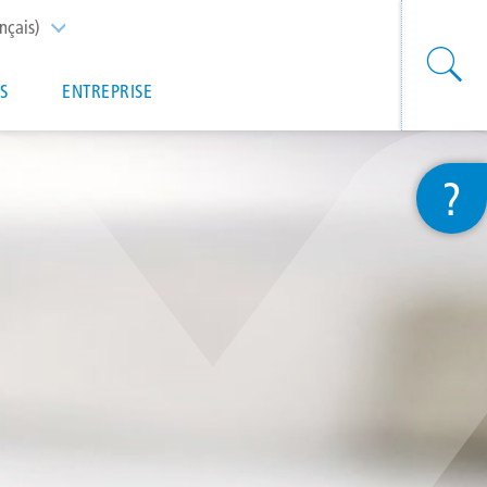
nçais)
List additional actions
S
ENTREPRISE
?