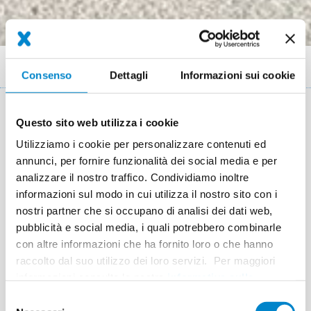
Briciole
Referenze
Referenza Mendrisio
Consenso
Dettagli
Informazioni sui cookie
di
pane
Dettagli del progetto
Questo sito web utilizza i cookie
Utilizziamo i cookie per personalizzare contenuti ed
Location
Mendrisio
annunci, per fornire funzionalità dei social media e per
analizzare il nostro traffico. Condividiamo inoltre
System
Triflex ProDetail
Triflex DeckFloor
informazioni sul modo in cui utilizza il nostro sito con i
Completion
Marzo 2020
nostri partner che si occupano di analisi dei dati web,
pubblicità e social media, i quali potrebbero combinarle
Area
200 m²
con altre informazioni che ha fornito loro o che hanno
raccolto dal suo utilizzo dei loro servizi. Per maggiori
Authorised Contractor
Drytech SA
informazioni consulta la nostra
informativa sulla
privacy
.
Selezione