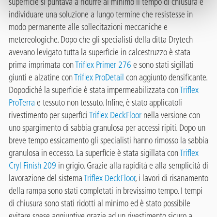
superficie si puntava a ridurre al minimo il tempo di chiusura e
individuare una soluzione a lungo termine che resistesse in
modo permanente alle sollecitazioni meccaniche e
metereologiche. Dopo che gli specialisti della ditta Drytech
avevano levigato tutta la superficie in calcestruzzo è stata
prima imprimata con
Triflex Primer 276
e sono stati sigillati
giunti e alzatine con
Triflex ProDetail
con aggiunto densificante.
Dopodiché la superficie è stata impermeabilizzata con
Triflex
ProTerra
e tessuto non tessuto. Infine, è stato applicatoli
rivestimento per superfici
Triflex DeckFloor
nella versione con
uno spargimento di sabbia granulosa per accessi ripiti. Dopo un
breve tempo essicamento gli specialisti hanno rimosso la sabbia
granulosa in eccesso. La superficie è stata sigillata con
Triflex
Cryl Finish 209
in grigio. Grazie alla rapidità e alla semplicità di
lavorazione del sistema
Triflex DeckFloor
, i lavori di risanamento
della rampa sono stati completati in brevissimo tempo. I tempi
di chiusura sono stati ridotti al minimo ed è stato possibile
evitare spese aggiuntive grazie ad un rivestimento sicuro a