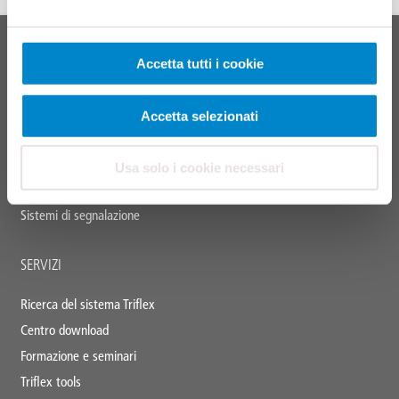
In cima
Main
SISTEMI DI PRODOTTI
Accetta tutti i cookie
footer
Tetti
Balconi
Accetta selezionati
Collegamenti, giunti e dettagli
Sistemi per parcheggi multipiano
Usa solo i cookie necessari
Manutenzione e servizio
Sistemi di segnalazione
SERVIZI
Ricerca del sistema Triflex
Centro download
Formazione e seminari
Triflex tools