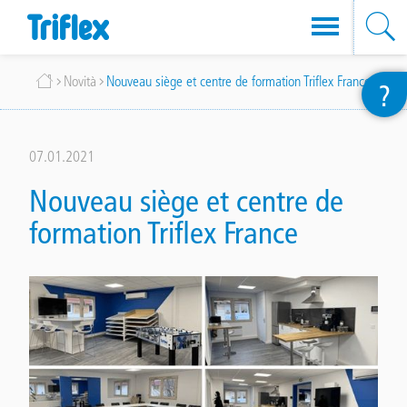
Salta
Briciole
Novità
Nouveau siège et centre de formation Triflex France
?
al
di
contenuto
pane
principale
07.01.2021
Nouveau siège et centre de
formation Triflex France