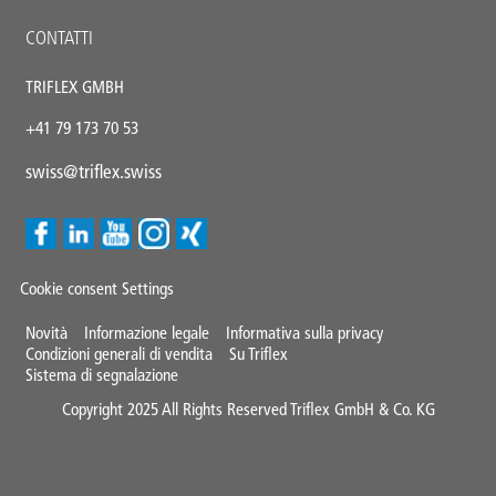
CONTATTI
TRIFLEX GMBH
+41 79 173 70 53
swiss@triflex.swiss
Cookie consent Settings
Mini
Novità
Informazione legale
Informativa sulla privacy
Condizioni generali di vendita
Su Triflex
Footer
Sistema di segnalazione
Copyright 2025 All Rights Reserved Triflex GmbH & Co. KG