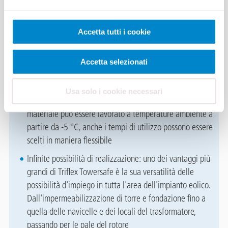
I vantaggi in breve
Accetta tutti i cookie
Riduzione dei costi: l'impermeabilizzazione può essere
conclusa in meno di un giorno, riducendo così i tempi di
Accetta selezionati
fermo. L'aspettativa di durata del sistema
d'impermeabilizzazione equivale, come da Benestare
Usa solo i cookie necessari
Tecnico Europeo, a 25 anni (categoria più alta). Poiché il
materiale può essere lavorato a temperature ambiente a
partire da -5 °C, anche i tempi di utilizzo possono essere
scelti in maniera flessibile
Infinite possibilità di realizzazione: uno dei vantaggi più
grandi di Triflex Towersafe è la sua versatilità delle
possibilità d'impiego in tutta l'area dell'impianto eolico.
Dall'impermeabilizzazione di torre e fondazione fino a
quella delle navicelle e dei locali del trasformatore,
passando per le pale del rotore