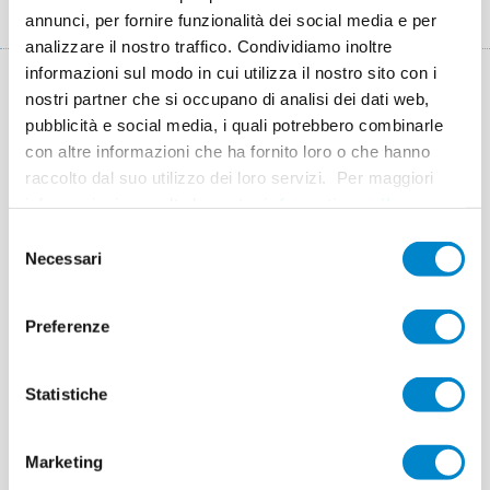
Briciole
Triflex Towersafe
annunci, per fornire funzionalità dei social media e per
di
analizzare il nostro traffico. Condividiamo inoltre
informazioni sul modo in cui utilizza il nostro sito con i
pane
nostri partner che si occupano di analisi dei dati web,
Impermeabilizzazione di torri e
pubblicità e social media, i quali potrebbero combinarle
fondazioni con Triflex Towersafe
con altre informazioni che ha fornito loro o che hanno
raccolto dal suo utilizzo dei loro servizi. Per maggiori
Triflex Towersafe non è solo una fantastica soluzione per
informazioni consulta la nostra
informativa sulla
l'impermeabilizzazione delle aree di torre e fondazione di
privacy
.
Selezione
impianti eolici, ma rappresenta anche una scelta ottimale per le
Necessari
del
pale dei rotori, le navicelle e, non da ultimo, i locali del
consenso
trasformatore. Le superfici, personalizzabili in diversi colori e
Preferenze
stabilizzate agli agenti atmosferici, sono disponibili anche nella
variante antiscivolo. Il materiale di Triflex Towersafe, resistente
a radici e rizomi, è inoltre ideale per l'impiego nelle aree
Statistiche
coperte da terra.
Marketing