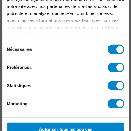
Parkings
notre site avec nos partenaires de médias sociaux, de
Infrastructure
publicité et d'analyse, qui peuvent combiner celles-ci
Marquage
avec d'autres informations que vous leur avez fournies
ou qu'ils ont collectées lors de votre utilisation de leurs
PROJETS SPÉCIAUX
services. Pour en savoir plus, veuillez consulter notre
politique de confidentialité
.
Sélection
Toits industriels
Nécessaires
du
Systèmes d'étanchéité liquide à prise rapide
consentement
Préférences
CONTACT
Triflex France
Statistiques
15 rue du Buisson aux Fraises
Bâtiment D
Marketing
91300 Massy
01 56 45 10 34
Autoriser tous les cookies
info@triflex.fr