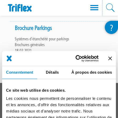
Aller
?
au
Brochure Parkings
contenu
Systèmes d'étanchéité pour parkings
principal
Brochures générales
18.02.2021
File
(4.1 Mo)
4.1 Mo
Consentement
Détails
À propos des cookies
En haut
Main
Ce site web utilise des cookies.
SYSTÈMES
footer
Les cookies nous permettent de personnaliser le contenu
Toitures
et les annonces, d'offrir des fonctionnalités relatives aux
médias sociaux et d'analyser notre trafic. Nous
Balcons, Terrasses, Coursives
partageons également des informations sur l'utilisation de