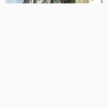
Contact
Panel
Fassadensanierung am Grand Hotel National
Luzern (CH)
ZUM REFERENZBEREICH
Main
PRODUKTSYSTEME
footer
Dach
Balkon