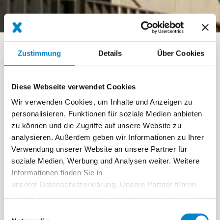
Breadcrumb
Referenzen
Überbauung Breitenacker Kehrsatz
Zustimmung
Details
Über Cookies
Key Facts
Diese Webseite verwendet Cookies
Wir verwenden Cookies, um Inhalte und Anzeigen zu
Ort
Kehrsatz
personalisieren, Funktionen für soziale Medien anbieten
zu können und die Zugriffe auf unsere Website zu
System
Triflex BFS
analysieren. Außerdem geben wir Informationen zu Ihrer
Fertigstellung
Okt. 2019 bis Juni 2020 (etappenweise)
Verwendung unserer Website an unsere Partner für
soziale Medien, Werbung und Analysen weiter. Weitere
Area
320 m² + 320 m² + 320 m² + 960 m2
Informationen finden Sie in
unserer Datenschutzerklärung. Unsere Partner führen
Ausführung
Guggisberg Dachtechnik AG, Wabern
diese Informationen möglicherweise mit weiteren Daten
zusammen, die Sie ihnen bereitgestellt haben oder die
Einwilligungsauswahl
sie im Rahmen Ihrer Nutzung der Dienste gesammelt