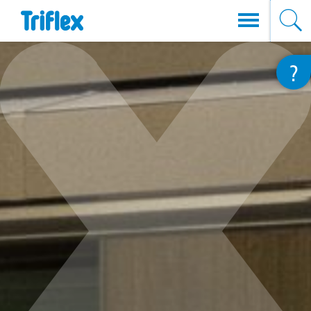
Direkt
?
zum
Inhalt