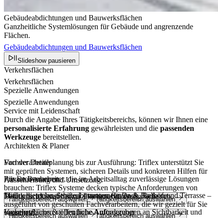
Gebäudeabdichtungen und Bauwerksflächen
Ganzheitliche Systemlösungen für Gebäude und angrenzende
Flächen.
Gebäudeabdichtungen und Bauwerksflächen
Slideshow pausieren
Verkehrsflächen
Verkehrsflächen
Spezielle Anwendungen
Spezielle Anwendungen
Service mit Leidenschaft
Durch die Angabe Ihres Tätigkeitsbereichs, können wir Ihnen eine
personalisierte Erfahrung
gewährleisten und die
passenden
Werkzeuge
bereitstellen.
Architekten & Planer
Von der Detailplanung bis zur Ausführung: Triflex unterstützt Sie
Fachverarbeiter
mit geprüften Systemen, sicheren Details und konkreten Hilfen für
Für Fachverarbeiter, die im Arbeitsalltag zuverlässige Lösungen
Private Bauherren
Ausschreibung und Umsetzung.
brauchen: Triflex Systeme decken typische Anforderungen von
Triflex bietet langlebige Lösungen für Dach, Balkon und Terrasse –
Markierbetriebe, Straßenbauunternehmen & Bauhöfe
Detailanschlüssen bis zur Flächenabdichtung sicher ab.
Tätigkeitsbereich auswählen
Tätigkeitsbereich auswählen
ausgeführt von geschulten Fachverarbeitern, die wir gezielt für Sie
Verkehrsflächen stellen hohe Anforderungen an Sichtbarkeit und
Ingenieurbüros & öffentliche Auftraggeber
vermitteln.
Tätigkeitsbereich auswählen
Tätigkeitsbereich auswählen