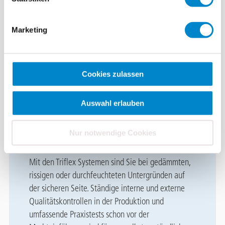
1/8
1.
Untergrund vorbereiten, Unebenheiten beseitigen und lose
2
Marketing
x
Teile entfernen. Mineralische Untergründe mit Triflex
ProDrain Primer grundieren oder Fläche mindestens
mattfeucht vornässen.
Cookies zulassen
Auswahl erlauben
Höchst sicher. Höchst
Nur notwendige Cookies
regelkonform.
Mit den Triflex Systemen sind Sie bei gedämmten,
rissigen oder durchfeuchteten Untergründen auf
der sicheren Seite. Ständige interne und externe
Qualitätskontrollen in der Produktion und
umfassende Praxistests schon vor der