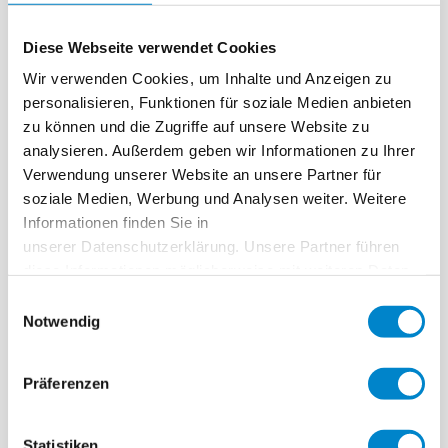
Diese Webseite verwendet Cookies
Wir verwenden Cookies, um Inhalte und Anzeigen zu
personalisieren, Funktionen für soziale Medien anbieten
Verarbeitungsanleitung
zu können und die Zugriffe auf unsere Website zu
analysieren. Außerdem geben wir Informationen zu Ihrer
Verwendung unserer Website an unsere Partner für
soziale Medien, Werbung und Analysen weiter. Weitere
Informationen finden Sie in
unserer Datenschutzerklärung. Unsere Partner führen
diese Informationen möglicherweise mit weiteren Daten
zusammen, die Sie ihnen bereitgestellt haben oder die
Einwilligungsauswahl
sie im Rahmen Ihrer Nutzung der Dienste gesammelt
Notwendig
haben. Weitere Informationen erhalten Sie in unserer
Datenschutzerklärung
.
Präferenzen
Statistiken