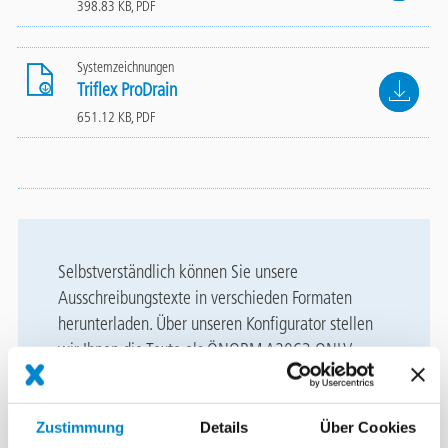
398.83 KB, PDF
Systemzeichnungen
File
Triflex ProDrain
651.12 KB, PDF
Selbstverständlich können Sie unsere
Ausschreibungstexte in verschieden Formaten
herunterladen. Über unseren Konfigurator stellen
wir Ihnen die Texte als ÖNORM A2063 ONLV
Datenträger oder als .dta bzw. .dtn – Dateien
sowie als Textdatei zur Verfügung.
Zustimmung
Details
Über Cookies
ZUM DOWNLOAD