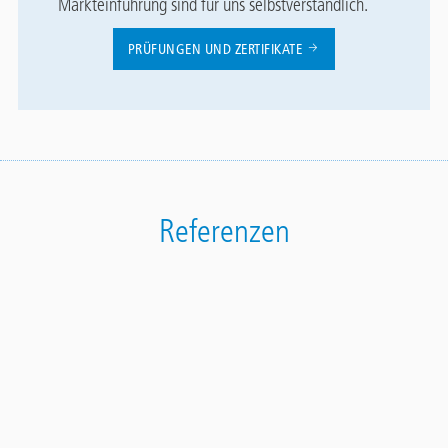
Markteinführung sind für uns selbstverständlich.
PRÜFUNGEN UND ZERTIFIKATE
Referenzen
Stiegensanierung eines Einfamilienhauses