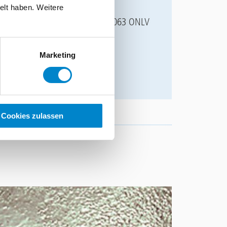
stexte in verschiedenen Formaten
elt haben. Weitere
r Ihnen die Texte als ÖNORM A2063 ONLV
als Textdatei zur Verfügung.
Marketing
AD
Cookies zulassen