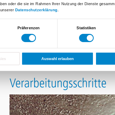
Selbstverständlich können Sie unsere Ausschreibung
 haben oder die sie im Rahmen Ihrer Nutzung der Dienste gesamm
n unserer
Datenschutzerklärung
.
herunterladen. Über unseren
Konfigurator
stellen wi
Datenträger oder als .dta bzw. .dtn – Dateien sowie 
Präferenzen
Statistiken
ZUM DOWNLO
ies
Auswahl erlauben
Verarbeitungsschritte