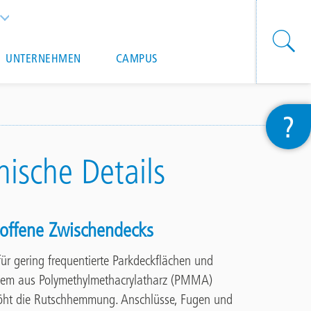
List additional actions
UNTERNEHMEN
CAMPUS
?
nische Details
 offene Zwischendecks
für gering frequentierte Parkdeckflächen und
System aus Polymethylmethacrylatharz (PMMA)
rhöht die Rutschhemmung. Anschlüsse, Fugen und