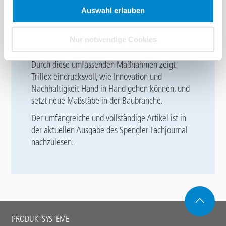
statisch gering belastbar sind. Ein weiteres neues
Auswahl erlauben
Produkt, Triflex ProSolar, erhöht die Solarreflexion
und senkt die Oberflächentemperatur, was die
Nur notwendige Cookies
Effizienz von Photovoltaikanlagen steigert.
Durch diese umfassenden Maßnahmen zeigt
Triflex eindrucksvoll, wie Innovation und
Nachhaltigkeit Hand in Hand gehen können, und
setzt neue Maßstäbe in der Baubranche.
Der umfangreiche und vollständige Artikel ist in
der aktuellen Ausgabe des Spengler Fachjournal
nachzulesen.
Main
PRODUKTSYSTEME