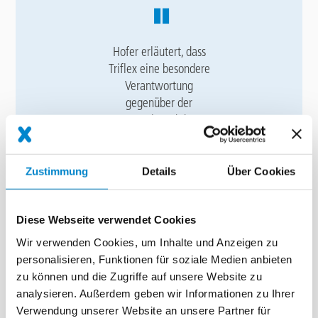
Hofer erläutert, dass
Triflex eine besondere
Verantwortung
gegenüber der
Umwelt und den
Menschen hat. Seit
25 Jahren
dokumentiert das
Zustimmung
Details
Über Cookies
Unternehmen seine
Errungenschaften im
Diese Webseite verwendet Cookies
Nachhaltigkeitsberich
t. Künftig sollen alle
Wir verwenden Cookies, um Inhalte und Anzeigen zu
Produkte und deren
personalisieren, Funktionen für soziale Medien anbieten
Lebenszyklus – von
zu können und die Zugriffe auf unsere Website zu
der Herstellung bis
analysieren. Außerdem geben wir Informationen zu Ihrer
zur Entsorgung –
Verwendung unserer Website an unsere Partner für